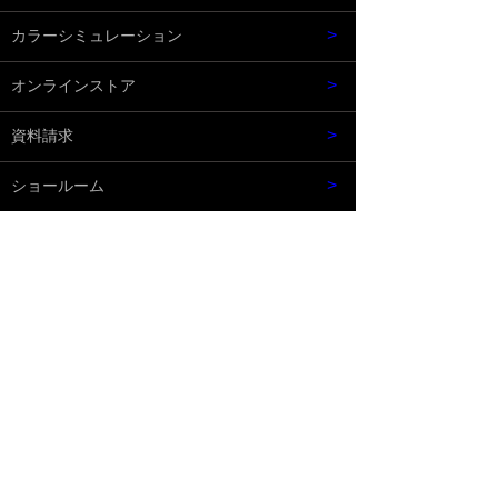
- 畳表 MIGUSA
>
カラーシミュレーション
- 畳表 アースカラーコレクション
>
オンラインストア
- 置き畳 フロア畳
>
資料請求
- 置き畳 フロア畳「抗菌タイプ」
>
ショールーム
- 置き畳 フロア畳「抗菌・防炎タイプ」
- 置き畳 フロア畳「抗ウイルス加工」
- 置き畳 禅/ZENコレクション
- 置き畳 はんなりコレクション
セキスイ畳 MIGUSA「フロア畳」は積水成型工業が開発
- 置き畳 アレルバスターフロア畳
した置き畳です。ダニ・カビの心配がなく高い耐久性や
-フロア畳専用枠材 MIGUSA SLOPE
豊富なカラーバリエーションを追求した製品です。
お買い求めは、弊社オンラインショップをお選びくださ
- 敷込畳 システム畳
い。
- ポータブル畳 ロール畳
- 床暖房用畳「小春」