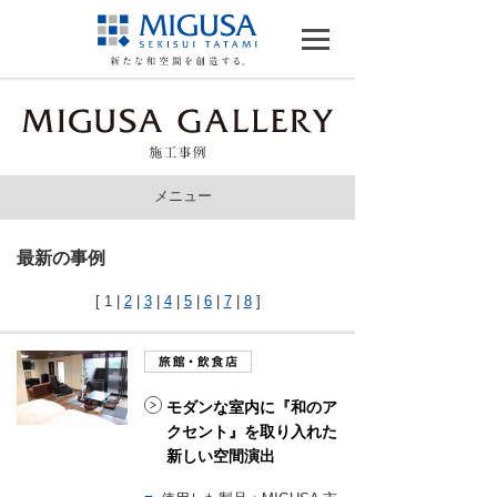
メニュー
リビング
>
最新の事例
寝室
>
[
1
|
2
|
3
|
4
|
5
|
6
|
7
|
8
]
和室
>
旅館・飲食店
>
モダンな室内に『和のア
その他施設
クセント』を取り入れた
>
新しい空間演出